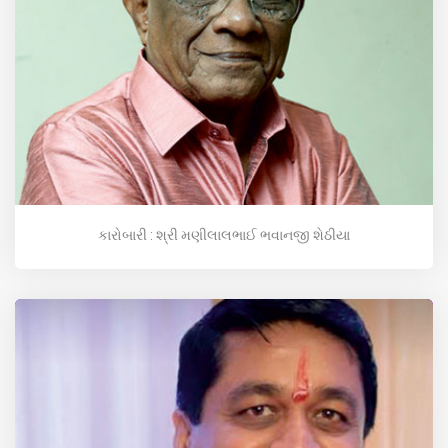
કારોબારી : શ્રી મણીલાલભાઈ ભવાનજી શેઠીયા