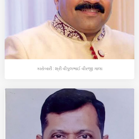
કારોબારી : શ્રી વીપુલભાઈ વીરજી ગાલા