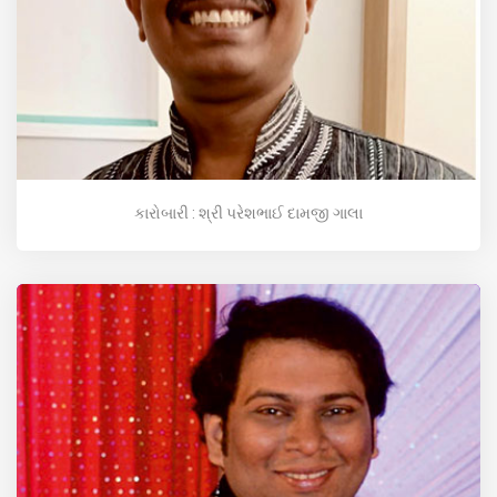
કારોબારી : શ્રી પરેશભાઈ દામજી ગાલા