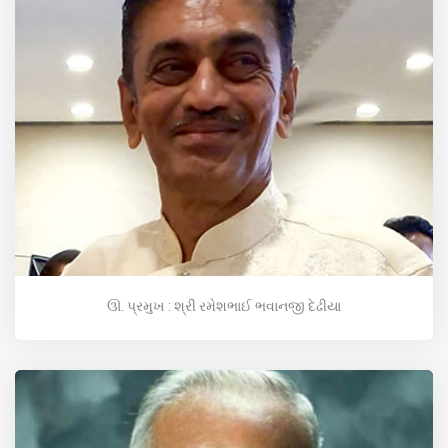
ઊ. પ્રમુખ : શ્રી રમેશભાઈ ભવાનજી દેઢીયા