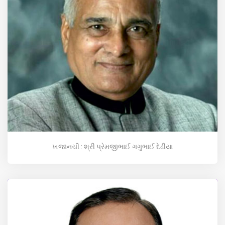
ખજાનચી : શ્રી પ્રેમજીભાઈ ગગુભાઈ દેઢીયા