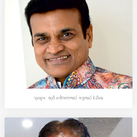
પ્રમુખ : શ્રી રતીલાલભાઈ ગગુભાઈ દેઢીયા