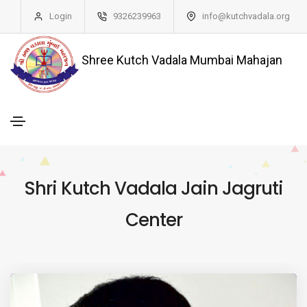
Login
9326239963
info@kutchvadala.org
Shree Kutch Vadala Mumbai Mahajan
Shri Kutch Vadala Jain Jagruti
Center