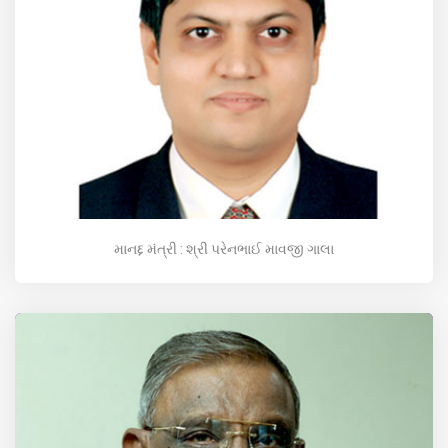
માનદ્દ મંત્રી : શ્રી પરેનભાઈ માવજી ગાલા