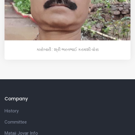
કારોબારી : શ્રી ભરતભાઈ કરમશી વોરા
Company
History
Committee
Mataji Jovar Info