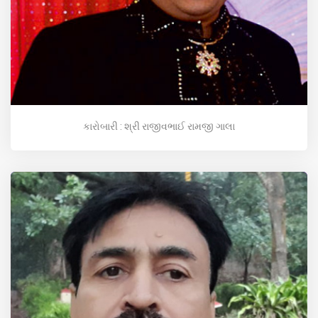
કારોબારી : શ્રી રાજીવભાઈ રામજી ગાલા