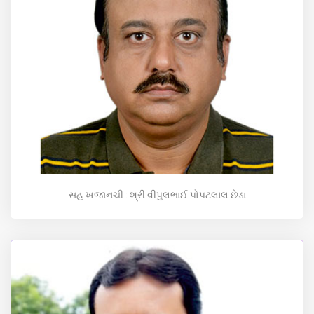
સહ ખજાનચી : શ્રી વીપુલભાઈ પોપટલાલ છેડા