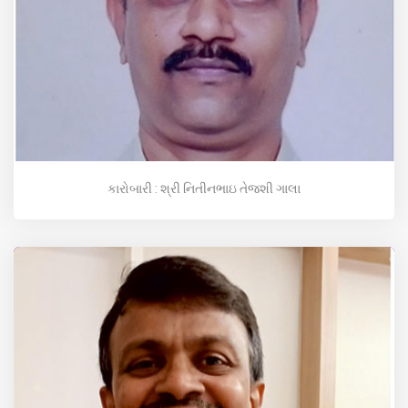
કારોબારી : શ્રી નિતીનભાઇ તેજશી ગાલા