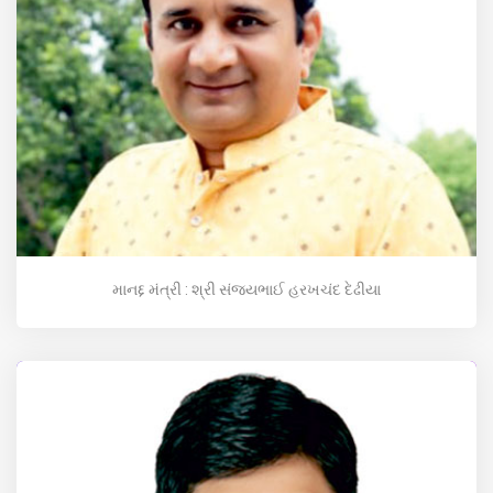
માનદ્દ મંત્રી : શ્રી સંજયભાઈ હરખચંદ દેઢીયા